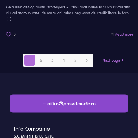
Ghid web design pentru start-up-uri – Primii pasi online in 2026 Primul site
al unui start-up este, de multe ori, primul argument de credibilitate in fata
[…]
0
Read more
1
2
3
4
5
6
Next page
office@projectmedia.ro
Info Companie
S.C. MATCH BALL S.R.L.