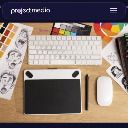
Categories
Tags
Authors
Show all
Acasa
›
Archives for pm_admin