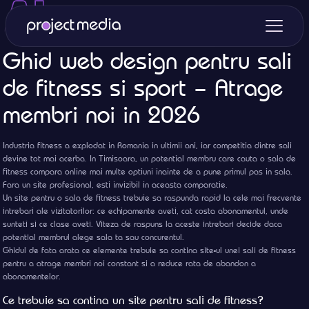
Ghid web design pentru sali
de fitness si sport – Atrage
membri noi in 2026
Industria fitness a explodat in Romania in ultimii ani, iar competitia dintre sali
devine tot mai acerba. In Timisoara, un potential membru care cauta o sala de
fitness compara online mai multe optiuni inainte de a pune primul pas in sala.
Fara un site profesional, esti invizibil in aceasta comparatie.
Un site pentru o sala de fitness trebuie sa raspunda rapid la cele mai frecvente
intrebari ale vizitatorilor: ce echipamente aveti, cat costa abonamentul, unde
sunteti si ce clase aveti. Viteza de raspuns la aceste intrebari decide daca
potential membrul alege sala ta sau concurentul.
Ghidul de fata arata ce elemente trebuie sa contina site-ul unei sali de fitness
pentru a atrage membri noi constant si a reduce rata de abandon a
abonamentelor.
Ce trebuie sa contina un site pentru sali de fitness?