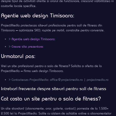
despre tipul de activitati oferite si orarul de functionare, crescand vizibilitatea in
cautarile locale specifice.
Agentie web design Timisoara:
ProjectMedia proiecteaza site-uri profesionale pentru sali de fitness din
Timisoara — optimizate SEO, rapide pe mobil, construite pentru conversie.
>
Agentie web design Timisoara:
>
Creare site prezentare:
Urmatorul pas:
Vrei un site profesional pentru o sala de fitness? Solicita o oferta de la
ProjectMedia — firma web design Timisoara.
> Contacteaza ProjectMedia: office@projectmedia.ro | projectmedia.ro
Intrebari frecvente despre site-uri pentru sali de fitness
Cat costa un site pentru o sala de fitness?
Un site standard (abonamente, orar, galerie, contact) porneste de la 1.500–
2.500 lei la ProjectMedia. Salile cu sistem de achizitie online a abonamentelor