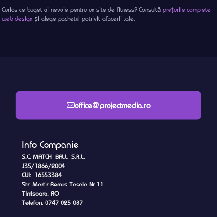
Curios ce buget ai nevoie pentru un site de fitness? Consultă
prețurile complete
web design
și alege pachetul potrivit afacerii tale.
office@projectmedia.ro
Info Companie
S.C. MATCH BALL S.R.L.
J35/1866/2004
CUI: 16553384
Str. Martir Remus Tasala Nr.11
Timisoara, RO
Telefon: 0747 025 087