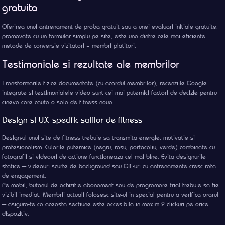
gratuita
Oferirea unui antrenament de proba gratuit sau a unei evaluari initiale gratuite,
promovate cu un formular simplu pe site, este una dintre cele mai eficiente
metode de conversie vizitatori – membri platitori.
Testimoniale si rezultate ale membrilor
Transformarile fizice documentate (cu acordul membrilor), recenziile Google
integrate si testimonialele video sunt cei mai puternici factori de decizie pentru
cineva care cauta o sala de fitness noua.
Design si UX specific salilor de fitness
Design-ul unui site de fitness trebuie sa transmita energie, motivatie si
profesionalism. Culorile puternice (negru, rosu, portocaliu, verde) combinate cu
fotografii si videouri de actiune functioneaza cel mai bine. Evita designurile
statice — videouri scurte de background sau GIF-uri cu antrenamente cresc rata
de engagement.
Pe mobil, butonul de achizitie abonament sau de programare trial trebuie sa fie
vizibil imediat. Membrii actuali folosesc site-ul in special pentru a verifica orarul
— asigura-te ca aceasta sectiune este accesibila in maxim 2 clickuri pe orice
dispozitiv.