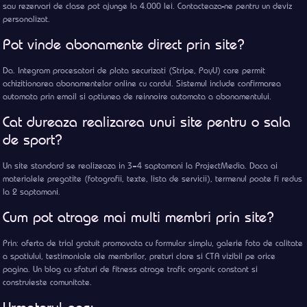
sau rezervari de clase pot ajunge la 4.000 lei. Contacteaza-ne pentru un deviz
personalizat.
Pot vinde abonamente direct prin site?
Da. Integram procesatori de plata securizati (Stripe, PayU) care permit
achizitionarea abonamentelor online cu cardul. Sistemul include confirmarea
automata prin email si optiunea de reinnoire automata a abonamentului.
Cat dureaza realizarea unui site pentru o sala
de sport?
Un site standard se realizeaza in 3–4 saptamani la ProjectMedia. Daca ai
materialele pregatite (fotografii, texte, lista de servicii), termenul poate fi redus
la 2 saptamani.
Cum pot atrage mai multi membri prin site?
Prin: oferta de trial gratuit promovata cu formular simplu, galerie foto de calitate
a spatiului, testimoniale ale membrilor, preturi clare si CTA vizibil pe orice
pagina. Un blog cu sfaturi de fitness atrage trafic organic constant si
construieste comunitate.