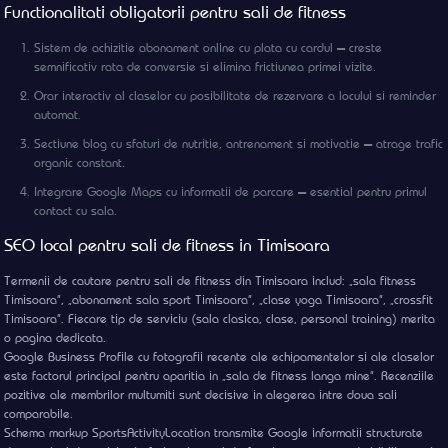
Functionalitati obligatorii pentru sali de fitness
Sistem de achizitie abonament online cu plata cu cardul — creste
semnificativ rata de conversie si elimina frictiunea primei vizite.
Orar interactiv al claselor cu posibilitate de rezervare a locului si reminder
automat.
Sectiune blog cu sfaturi de nutritie, antrenament si motivatie — atrage trafic
organic constant.
Integrare Google Maps cu informatii de parcare — esential pentru primul
contact cu sala.
SEO local pentru sali de fitness in Timisoara
Termenii de cautare pentru sali de fitness din Timisoara includ: „sala fitness
Timisoara”, „abonament sala sport Timisoara”, „clase yoga Timisoara”, „crossfit
Timisoara”. Fiecare tip de serviciu (sala clasica, clase, personal training) merita
o pagina dedicata.
Google Business Profile cu fotografii recente ale echipamentelor si ale claselor
este factorul principal pentru aparitia in „sala de fitness langa mine”. Recenziile
pozitive ale membrilor multumiti sunt decisive in alegerea intre doua sali
comparabile.
Schema markup SportsActivityLocation transmite Google informatii structurate