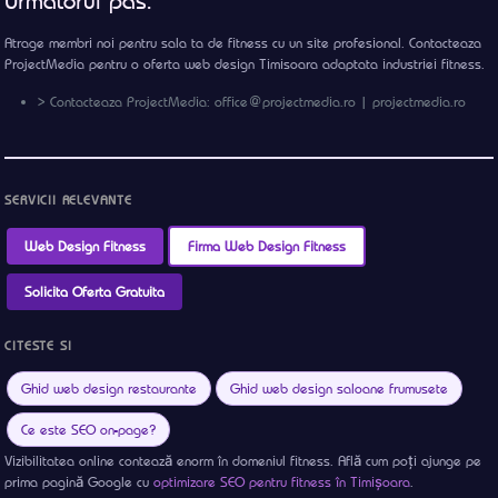
Urmatorul pas:
Atrage membri noi pentru sala ta de fitness cu un site profesional. Contacteaza
ProjectMedia pentru o oferta web design Timisoara adaptata industriei fitness.
> Contacteaza ProjectMedia: office@projectmedia.ro | projectmedia.ro
SERVICII RELEVANTE
Web Design Fitness
Firma Web Design Fitness
Solicita Oferta Gratuita
CITESTE SI
Ghid web design restaurante
Ghid web design saloane frumusete
Ce este SEO on-page?
Vizibilitatea online contează enorm în domeniul fitness. Află cum poți ajunge pe
prima pagină Google cu
optimizare SEO pentru fitness în Timișoara
.