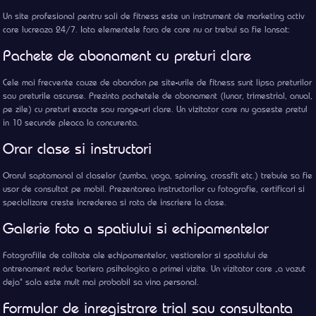
Un site profesional pentru sali de fitness este un instrument de marketing activ
care lucreaza 24/7. Iata elementele fara de care nu ar trebui sa fie lansat:
Pachete de abonament cu preturi clare
Cele mai frecvente cauze de abandon pe site-urile de fitness sunt lipsa preturilor
sau preturile ascunse. Prezinta pachetele de abonament (lunar, trimestrial, anual,
pe zile) cu preturi exacte sau range-uri clare. Un vizitator care nu gaseste pretul
in 10 secunde pleaca la concurenta.
Orar clase si instructori
Orarul saptamanal al claselor (zumba, yoga, spinning, crossfit etc.) trebuie sa fie
usor de consultat pe mobil. Prezentarea instructorilor cu fotografie, certificari si
specializare creste increderea si rata de inscriere la clase.
Galerie foto a spatiului si echipamentelor
Fotografiile de calitate ale echipamentelor, vestiarelor si spatiului de
antrenament reduc bariera psihologica a primei vizite. Un vizitator care „a vazut
deja” sala este mult mai probabil sa vina personal.
Formular de inregistrare trial sau consultanta