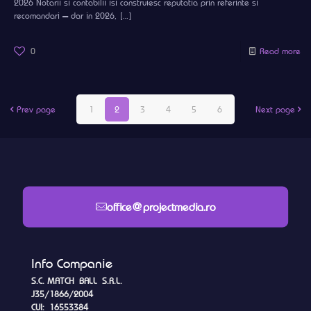
2026 Notarii si contabilii isi construiesc reputatia prin referinte si
recomandari — dar in 2026,
[…]
0
Read more
Prev page
1
2
3
4
5
6
Next page
office@projectmedia.ro
Info Companie
S.C. MATCH BALL S.R.L.
J35/1866/2004
CUI: 16553384