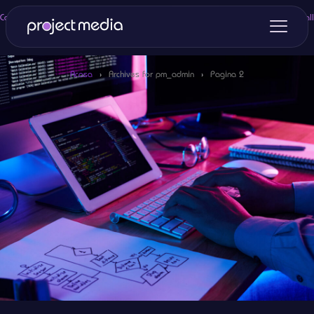
Categories
Tags
Authors
Show all
Acasa
›
Archives for pm_admin
›
Pagina 2