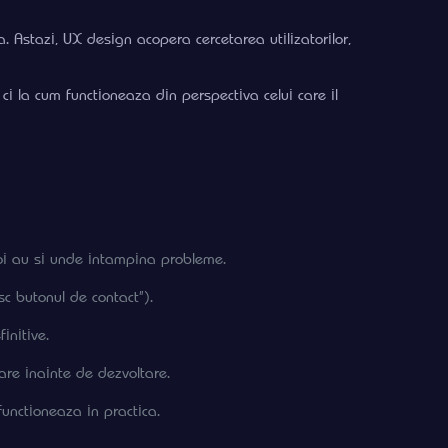
. Astazi, UX design acopera cercetarea utilizatorilor,
i la cum functioneaza din perspectiva celui care il
evoi au si unde intampina probleme.
sc butonul de contact”).
initive.
are inainte de dezvoltare.
functioneaza in practica.