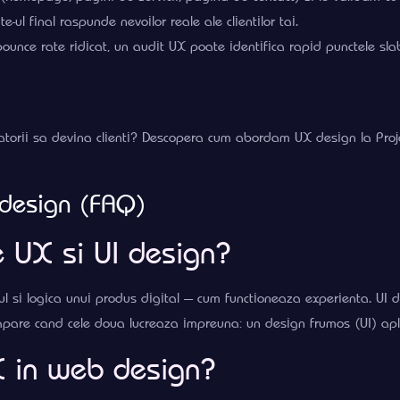
-ul final raspunde nevoilor reale ale clientilor tai.
ounce rate ridicat, un audit UX poate identifica rapid punctele sla
zitatorii sa devina clienti? Descopera cum abordam UX design la Pro
 design (FAQ)
e UX si UI design?
l si logica unui produs digital — cum functioneaza experienta. UI d
at apare cand cele doua lucreaza impreuna: un design frumos (UI) apl
X in web design?