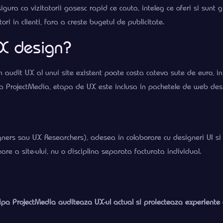
gura ca vizitatorii gasesc rapid ce cauta, inteleg ce oferi si sunt 
ri in clienti, fara a creste bugetul de publicitate.
UX design?
Un audit UX al unui site existent poate costa cateva sute de euro, 
a ProjectMedia, etapa de UX este inclusa in pachetele de web desi
igners sau UX Researchers), adesea in colaborare cu designeri UI si
re a site-ului, nu o disciplina separata facturata individual.
ipa ProjectMedia auditeaza UX-ul actual si proiecteaza experiente ca