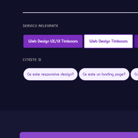
SERVICII RELEVANTE
Web Design UX/UI Timisoara
Web Design Timisoara
CITESTE SI
Ce este responsive design?
Ce este un landing page?
C