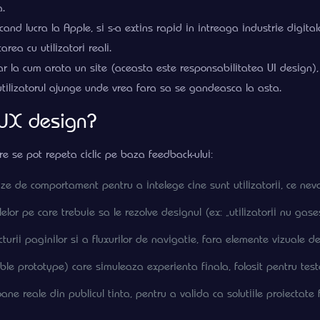
a.
nd lucra la Apple, si s-a extins rapid in intreaga industrie digitala
rea cu utilizatori reali.
 la cum arata un site (aceasta este responsabilitatea UI design), c
 utilizatorul ajunge unde vrea fara sa se gandeasca la asta.
 UX design?
e se pot repeta ciclic pe baza feedback-ului:
nalize de comportament pentru a intelege cine sunt utilizatorii, ce n
lor pe care trebuie sa le rezolve designul (ex: „utilizatorii nu gase
turii paginilor si a fluxurilor de navigatie, fara elemente vizuale def
ble prototype) care simuleaza experienta finala, folosit pentru test
ane reale din publicul tinta, pentru a valida ca solutiile proiectate 