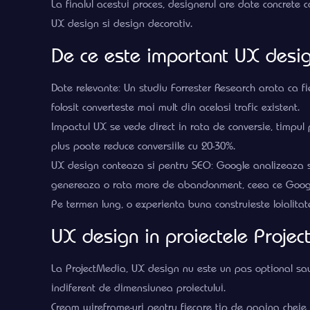
La finalul acestui proces, designerul are date concrete 
UX design si design decorativ.
De ce este important UX desig
Date relevante: Un studiu Forrester Research arata ca f
folosit converteste mai mult din acelasi trafic existent.
Impactul UX se vede direct in rata de conversie, timpul 
plus poate reduce conversiile cu 20-30%.
UX design conteaza si pentru SEO: Google analizeaza sem
genereaza o rata mare de abandonment, ceea ce Google
Pe termen lung, o experienta buna construieste loialitate
UX design in proiectele Proje
La ProjectMedia, UX design nu este un pas optional sau 
indiferent de dimensiunea proiectului.
Cream wireframe-uri pentru fiecare tip de pagina cheie (