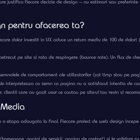
care justifica fiecare decizie de design — nu estimari sau preferint
n pentru afacerea ta?
iecare dolar investit in UX aduce un return mediu de 100 de dolari 
petrecut pe site si rata de respingere (bounce rate). Un flux de che
nalele de comportament ale utilizatorilor (cat timp stau pe pagina
 interpreteaza ca semn ca pagina nu a satisfacut intentia de cau
: clientii care au gasit usor ce cautau pe site-ul tau revin si recom
ctMedia
o etapa adaugata la final. Fiecare proiect de web design incepe cu 
homepage, pagini de servicii, pagina de contact) si le validam cu cl