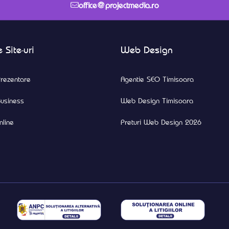
office@projectmedia.ro
 Site-uri
Web Design
rezentare
Agentie SEO Timisoara
usiness
Web Design Timisoara
line
Preturi Web Design 2026