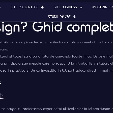
SITE PREZENTARE
SITE BUSINESS
MAGAZIN ON
STUDII DE CAZ
sign? Ghid comple
prin care se proiecteaza experienta completa a unui utilizator cu un
care).
ual si totusi sa aiba o rata de conversie foarte mica. De cele mai 
a principala sau mesaje care nu raspund la intrebarile vizitatorului
a in practica si de ce investitia in UX se traduce direct in mai mult
e
t:
se ocupa cu proiectarea experientei utilizatorilor in interactiunea c