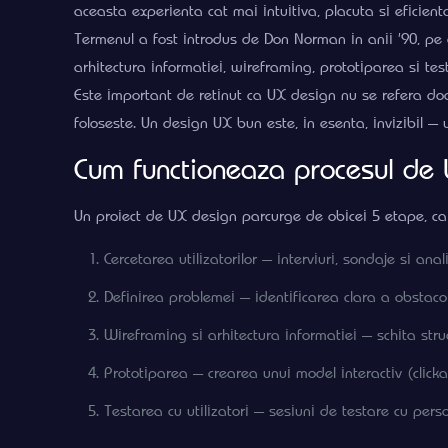
aceasta experienta cat mai intuitiva, placuta si eficient
Termenul a fost introdus de Don Norman in anii ’90, pe ca
arhitectura informatiei, wireframing, prototiparea si testa
Este important de retinut ca UX design nu se refera doar
foloseste. Un design UX bun este, in esenta, invizibil —
Cum functioneaza procesul de
Un proiect de UX design parcurge de obicei 5 etape, car
Cercetarea utilizatorilor — interviuri, sondaje si a
Definirea problemei — identificarea clara a obstacole
Wireframing si arhitectura informatiei — schita struc
Prototiparea — crearea unui model interactiv (clicka
Testarea cu utilizatori — sesiuni de testare cu perso