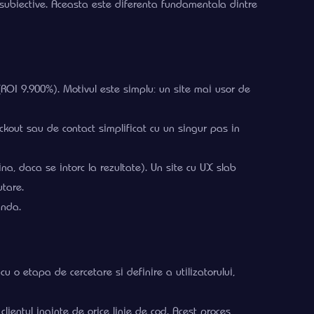
e subiective. Aceasta este diferenta fundamentala dintre
(ROI 9.900%). Motivul este simplu: un site mai usor de
ckout sau de contact simplificat cu un singur pas in
, daca se intorc la rezultate). Un site cu UX slab
tare.
anda.
o etapa de cercetare si definire a utilizatorului,
ientul inainte de orice linie de cod. Acest proces