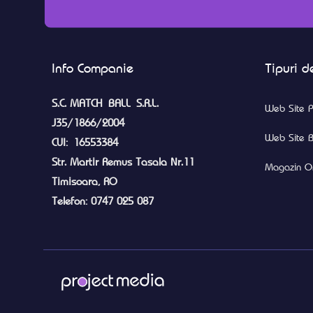
Info Companie
Tipuri de
S.C. MATCH BALL S.R.L.
Web Site P
J35/1866/2004
Web Site B
CUI: 16553384
Str. Martir Remus Tasala Nr.11
Magazin On
Timisoara, RO
Telefon: 0747 025 087