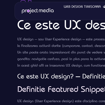
WEB DESIGN TIMISOARA
Ce este UX de
UX design — sau User Experience design — este procesul 
la finalizarea actiunii dorite (cumparare, contact, descar
Un site poate arata impresionant din punct de vedere viz
gandita: navigatie confuza, pasi in plus pana la actiune
In acest ghid afli ce inseamna UX design, cum functioneaz
Ce este UX design? — Definiti
Definitie Featured Snippe
UX design (User Experience design) este disciplina care 