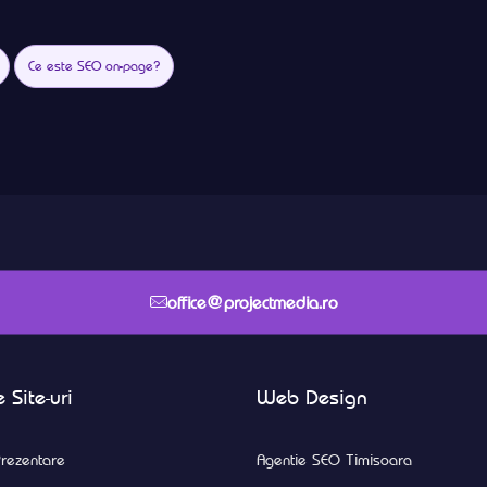
Ce este SEO on-page?
office@projectmedia.ro
 Site-uri
Web Design
rezentare
Agentie SEO Timisoara