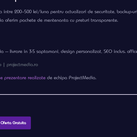
ntre 200–500 lei/luna pentru actualizari de securitate, backup-uri 
dia oferim pachete de mentenanta cu preturi transparente.
ia — livrare in 3-5 saptamani, design personalizat, SEO inclus. off
o | projectmedia.ro
de prezentare realizate
de echipa ProjectMedia.
a Oferta Gratuita