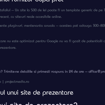
ortofoliul — Un site la 500 de lei poate fi un template generic de pe
recent, cu site-uri reale accesibile online.
cente plugin-uri, mentenanta anuala — acestea pot adauga 300–800 le
re nu este optimizat pentru Google nu va fi gasit de potentialii c
prezentare.
? Trimite-ne detaliile si primesti raspuns in 24 de ore — office@pr
o | projectmedia.ro
ul unui site de prezentare