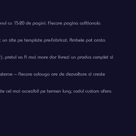
 unul cu 15-20 de pagini. Fiecare pagina aditionala
at un site pe template pre-fabricat. Ambele pot arata
r), pretul va fi mai mare dar livrezi un produs complet si
 externe — fiecare adauga ore de dezvoltare si creste
e cel mai accesibil pe termen lung; codul custom ofera