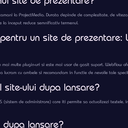
nui site de prezentare?
amani la ProjectMedia. Durata depinde de complexitate, de viteza cu 
e la inceput reduce semnificativ termenul.
pentru un site de prezentare:
e mai multe plugin-uri si este mai usor de gasit suport. Webflow o
a lucram cu ambele si recomandam in functie de nevoile tale specif
l site-ului dupa lansare?
S (sistem de administrare) care iti permite sa actualizezi textele, i
 dupa lansare?