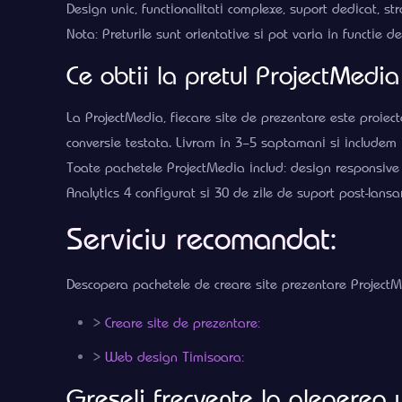
Design unic, functionalitati complexe, suport dedicat, st
Nota: Preturile sunt orientative si pot varia in functie d
Ce obtii la pretul ProjectMedia
La ProjectMedia, fiecare site de prezentare este proiect
conversie testata. Livram in 3–5 saptamani si includem 
Toate pachetele ProjectMedia includ: design responsive
Analytics 4 configurat si 30 de zile de suport post-lansa
Serviciu recomandat:
Descopera pachetele de creare site prezentare ProjectMe
>
Creare site de prezentare:
>
Web design Timisoara:
Greseli frecvente la alegerea 