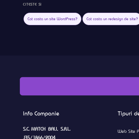
CITESTE SI
Cat costa un site WordPress?
Cat costa un redesign de site?
Info Companie
Tipuri de
S.C. MATCH BALL S.R.L.
Web Site P
J35/1866/2004