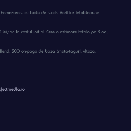
 ThemeForest cu texte de stock. Verifica intotdeauna
i/an la costul initial. Cere o estimare totala pe 3 ani,
lienti. SEO on-page de baza (meta-taguri, viteza,
ojectmedia.ro