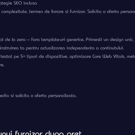
rategie SEO inclusa
e complexitate, termen de livrare si furnizor. Solicita o oferta person
at de la zero — fara template-uri generice. Primesti un design unic
instruirea ta pentru actualizarea independenta a continutului.
 testat pe 5+ tipuri de dispozitive, optimizare Core Web Vitals, m
re.
dia si solicita o oferta personalizata.
unui furnizor dupa pret