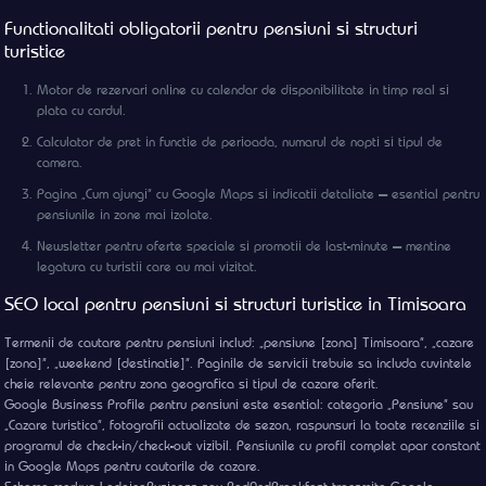
Functionalitati obligatorii pentru pensiuni si structuri
turistice
Motor de rezervari online cu calendar de disponibilitate in timp real si
plata cu cardul.
Calculator de pret in functie de perioada, numarul de nopti si tipul de
camera.
Pagina „Cum ajungi” cu Google Maps si indicatii detaliate — esential pentru
pensiunile in zone mai izolate.
Newsletter pentru oferte speciale si promotii de last-minute — mentine
legatura cu turistii care au mai vizitat.
SEO local pentru pensiuni si structuri turistice in Timisoara
Termenii de cautare pentru pensiuni includ: „pensiune [zona] Timisoara”, „cazare
[zona]”, „weekend [destinatie]”. Paginile de servicii trebuie sa includa cuvintele
cheie relevante pentru zona geografica si tipul de cazare oferit.
Google Business Profile pentru pensiuni este esential: categoria „Pensiune” sau
„Cazare turistica”, fotografii actualizate de sezon, raspunsuri la toate recenziile si
programul de check-in/check-out vizibil. Pensiunile cu profil complet apar constant
in Google Maps pentru cautarile de cazare.