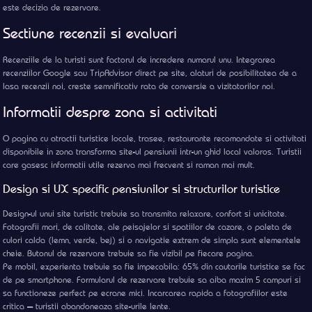
este decizia de rezervare.
Sectiune recenzii si evaluari
Recenziile de la turisti sunt factorul de incredere numarul unu. Integrarea
recenziilor Google sau TripAdvisor direct pe site, alaturi de posibilitatea de a
lasa recenzii noi, creste semnificativ rata de conversie a vizitatorilor noi.
Informatii despre zona si activitati
O pagina cu atractii turistice locale, trasee, restaurante recomandate si activitati
disponibile in zona transforma site-ul pensiunii intr-un ghid local valoros. Turistii
care gasesc informatii utile rezerva mai frecvent si raman mai mult.
Design si UX specific pensiunilor si structurilor turistice
Design-ul unui site turistic trebuie sa transmita relaxare, confort si unicitate.
Fotografii mari, de calitate, ale peisajelor si spatiilor de cazare, o paleta de
culori calda (lemn, verde, bej) si o navigatie extrem de simpla sunt elementele
cheie. Butonul de rezervare trebuie sa fie vizibil pe fiecare pagina.
Pe mobil, experienta trebuie sa fie impecabila: 65% din cautarile turistice se fac
de pe smartphone. Formularul de rezervare trebuie sa aiba maxim 5 campuri si
sa functioneze perfect pe ecrane mici. Incarcarea rapida a fotografiilor este
critica — turistii abandoneaza site-urile lente.