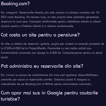
Booking.com?
Da, categoric. Rezervarile directe prin site propriu nu platesc comision de 15-
25% catre Booking. Pe termen lung, un site propriu bine optimizat genereaza
rezervari la cost zero. Folosesti platformele pentru vizibilitate initiala si site-ul
propriu pentru a fideliza clientii si a reduce comisioanele.
Cat costa un site pentru o pensiune?
Un site cu sistem de rezervari, galerie, pagini per camera si recenzii porneste de
la 2.500–4.000 lei la ProjectMedia. Pensiunile cu mai multe unitati sau
functionalitati avansate pot ajunge la 6.000 lei. Contacteaza-ne pentru un deviz
exact.
Pot administra eu rezervarile din site?
Da. Livram un panou de administrare din care poti gestiona disponibilitatea,
preturile per sezon si rezervarile primite. Sistemul poate fi integrat cu
calendarele de pe Booking.com si Airbnb pentru sincronizare automata.
Cum apar mai sus in Google pentru cautarile
turistice?