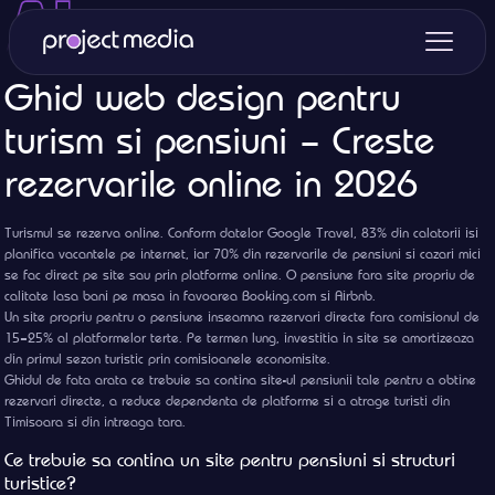
Ghid web design pentru
turism si pensiuni – Creste
rezervarile online in 2026
Turismul se rezerva online. Conform datelor Google Travel, 83% din calatorii isi
planifica vacantele pe internet, iar 70% din rezervarile de pensiuni si cazari mici
se fac direct pe site sau prin platforme online. O pensiune fara site propriu de
calitate lasa bani pe masa in favoarea Booking.com si Airbnb.
Un site propriu pentru o pensiune inseamna rezervari directe fara comisionul de
15–25% al platformelor terte. Pe termen lung, investitia in site se amortizeaza
din primul sezon turistic prin comisioanele economisite.
Ghidul de fata arata ce trebuie sa contina site-ul pensiunii tale pentru a obtine
rezervari directe, a reduce dependenta de platforme si a atrage turisti din
Timisoara si din intreaga tara.
Ce trebuie sa contina un site pentru pensiuni si structuri
turistice?