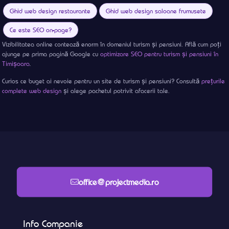
Ghid web design restaurante
Ghid web design saloane frumusete
Ce este SEO on-page?
Vizibilitatea online contează enorm în domeniul turism și pensiuni. Află cum poți
ajunge pe prima pagină Google cu
optimizare SEO pentru turism și pensiuni în
Timișoara
.
Curios ce buget ai nevoie pentru un site de turism și pensiuni? Consultă
prețurile
complete web design
și alege pachetul potrivit afacerii tale.
office@projectmedia.ro
Info Companie