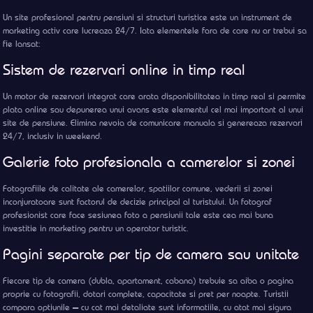
Un site profesional pentru pensiuni si structuri turistice este un instrument de
marketing activ care lucreaza 24/7. Iata elementele fara de care nu ar trebui sa
fie lansat:
Sistem de rezervari online in timp real
Un motor de rezervari integrat care arata disponibilitatea in timp real si permite
plata online sau depunerea unui avans este elementul cel mai important al unui
site de pensiune. Elimina nevoia de comunicare manuala si genereaza rezervari
24/7, inclusiv in weekend.
Galerie foto profesionala a camerelor si zonei
Fotografiile de calitate ale camerelor, spatiilor comune, vederii si zonei
inconjuratoare sunt factorul de decizie principal al turistului. Un fotograf
profesionist care face sesiunea foto a pensiunii tale este cea mai buna
investitie in marketing pentru un operator turistic.
Pagini separate per tip de camera sau unitate
Fiecare tip de camera (dubla, apartament, cabana) trebuie sa aiba o pagina
proprie cu fotografii, dotari complete, capacitate si pret per noapte. Turistii
compara optiunile — cu cat mai detaliate sunt informatiile, cu atat mai sigura