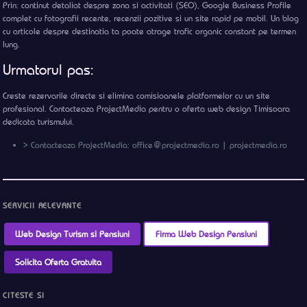
Prin: continut detaliat despre zona si activitati (SEO), Google Business Profile
complet cu fotografii recente, recenzii pozitive si un site rapid pe mobil. Un blog
cu articole despre destinatia ta poate atrage trafic organic constant pe termen
lung.
Urmatorul pas:
Creste rezervarile directe si elimina comisioanele platformelor cu un site
profesional. Contacteaza ProjectMedia pentru o oferta web design Timisoara
dedicata turismului.
> Contacteaza ProjectMedia: office@projectmedia.ro | projectmedia.ro
SERVICII RELEVANTE
Web Design Turism si Pensiuni
Firma Web Design Pensiuni
Solicita Oferta Gratuita
CITESTE SI