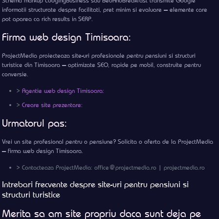
Schema markup LodgingBusiness sau BedAndBreakfast transmite Google
informatii structurate despre facilitati, pret minim si evaluare — elemente care
pot aparea ca rich results in SERP.
Firma web design Timisoara:
ProjectMedia proiecteaza site-uri profesionale pentru pensiuni si structuri
turistice din Timisoara — optimizate SEO, rapide pe mobil, construite pentru
conversie.
>
Agentie web design Timisoara:
>
Creare site prezentare:
Urmatorul pas:
Vrei un site profesional pentru o pensiune? Solicita o oferta de la ProjectMedia
— firma web design Timisoara.
> Contacteaza ProjectMedia: office@projectmedia.ro | projectmedia.ro
Intrebari frecvente despre site-uri pentru pensiuni si
structuri turistice
Merita sa am site propriu daca sunt deja pe