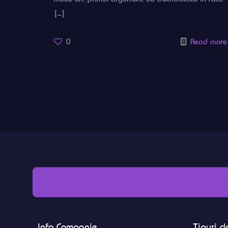
[…]
0
Read more
Info Companie
Tipuri de