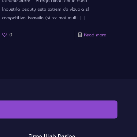
infrumusetare – Atrage clienti noi in 2026
Industria beauty este extrem de vizuala si
competitiva. Femeile (si tot mai multi
[…]
0
Read more
Firma Web Design