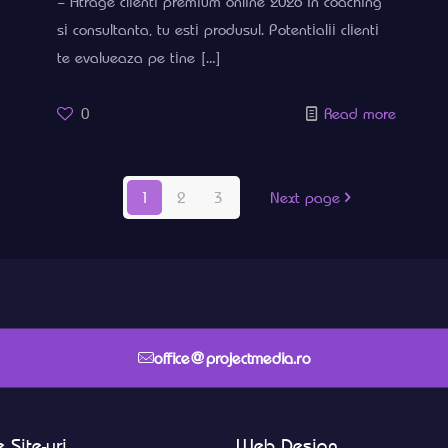
– Atrage clienti premium online 2026 In coaching
si consultanta, tu esti produsul. Potentialii clienti
te evalueaza pe tine
[…]
0
Read more
1
2
3
Next page
office@projectmedia.ro
 Site-uri
Web Design