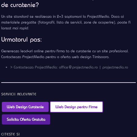
de curatenie?
Un site standard se realizeaza in 2–3 saptamani la ProjectMedia. Daca ai
materialele pregatite (fotografii, lista de servicii, zone de acoperire), poate fi
lansat mai rapid.
Urmatorul pas:
Genereaza lead-uri online pentru firma ta de curatenie cu un site profesional.
Contacteaza ProjectMedia pentru o oferta web design Timisoara.
> Contacteaza ProjectMedia: office@projectmedia.ro | projectmedia.ro
SERVICII RELEVANTE
Web Design Curatenie
Web Design pentru Firme
Solicita Oferta Gratuita
CITESTE SI