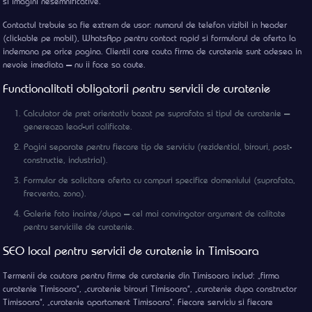
si imagini nesemnificative.
Contactul trebuie sa fie extrem de usor: numarul de telefon vizibil in header
(clickable pe mobil), WhatsApp pentru contact rapid si formularul de oferta la
indemana pe orice pagina. Clientii care cauta firma de curatenie sunt adesea in
nevoie imediata — nu ii face sa caute.
Functionalitati obligatorii pentru servicii de curatenie
Calculator de pret orientativ bazat pe suprafata si tipul de curatenie —
genereaza lead-uri calificate.
Pagini separate pentru fiecare tip de serviciu (rezidential, birouri, post-
constructie, industrial).
Formular de solicitare oferta cu campuri specifice domeniului (suprafata,
frecventa, zona).
Galerie foto inainte/dupa — cel mai convingator argument de calitate
pentru serviciile de curatenie.
SEO local pentru servicii de curatenie in Timisoara
Termenii de cautare pentru firme de curatenie din Timisoara includ: „firma
curatenie Timisoara”, „curatenie birouri Timisoara”, „curatenie dupa constructor
Timisoara”, „curatenie apartament Timisoara”. Fiecare serviciu si fiecare