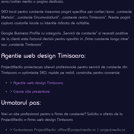
zona/cartier merita o pagina dedicata.
SEO local pentru curatenie inseamna pagini specifice per cartier/zona: „curatenie
Mehala”, „curatenie Circumvalatiunii”, „curatenie centru Timisoara”. Aceste pagini
captura cautarile locale cu intentie ridicata de achizitie.
Google Business Profile cu categoria „Servicii de curatenie” si recenzii pozitive
de la clienti este factorul decisiv pentru aparitia in „firma curatenie langa mine”
sau „curatenie Timisoara”.
Agentie web design Timisoara:
ProjectMedia proiecteaza site-uri profesionale pentru servicii de curatenie din
Timisoara — optimizate SEO, rapide pe mobil, construite pentru conversie.
>
Agentie web design Timisoara:
>
Creare site prezentare:
Urmatorul pas:
Vrei un site profesional pentru o firma de curatenie? Solicita o oferta de la
ProjectMedia — firma web design Timisoara.
> Contacteaza ProjectMedia: office@projectmedia.ro | projectmedia.ro