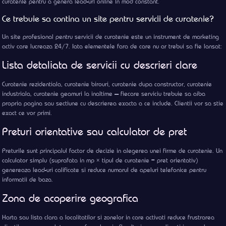
curatenie pentru a genera lead-uri online in mod constant.
Ce trebuie sa contina un site pentru servicii de curatenie?
Un site profesional pentru servicii de curatenie este un instrument de marketing
activ care lucreaza 24/7. Iata elementele fara de care nu ar trebui sa fie lansat:
Lista detaliata de servicii cu descrieri clare
Curatenie rezidentiala, curatenie birouri, curatenie dupa constructor, curatenie
industriala, curatenie geamuri la inaltime — fiecare serviciu trebuie sa aiba
propria pagina sau sectiune cu descrierea exacta a ce include. Clientii vor sa stie
exact ce vor primi.
Preturi orientative sau calculator de pret
Preturile sunt principalul factor de decizie in alegerea unei firme de curatenie. Un
calculator simplu (suprafata in mp × tipul de curatenie = pret orientativ)
genereaza lead-uri calificate si reduce numarul de apeluri telefonice pentru
informatii de baza.
Zona de acoperire geografica
Harta sau lista clara a localitatilor si zonelor in care activati reduce frustrarea