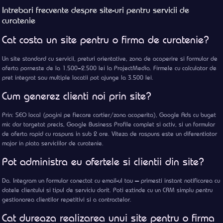
Intrebari frecvente despre site-uri pentru servicii de
curatenie
Cat costa un site pentru o firma de curatenie?
Un site standard cu servicii, preturi orientative, zona de acoperire si formular de
oferta porneste de la 1.500–2.500 lei la ProjectMedia. Firmele cu calculator de
pret integrat sau multiple locatii pot ajunge la 3.500 lei.
Cum generez clienti noi prin site?
Prin: SEO local (pagini pe fiecare cartier/zona acoperita), Google Ads cu buget
mic dar targetat precis, Google Business Profile complet si activ, si un formular
de oferta rapid cu raspuns in sub 2 ore. Viteza de raspuns este un diferentiator
major in piata serviciilor de curatenie.
Pot administra eu ofertele si clientii din site?
Da. Integram un formular conectat cu email-ul tau — primesti instant notificarea cu
datele clientului si tipul de serviciu dorit. Poti extinde cu un CRM simplu pentru
gestionarea clientilor repetitivi si a contractelor.
Cat dureaza realizarea unui site pentru o firma