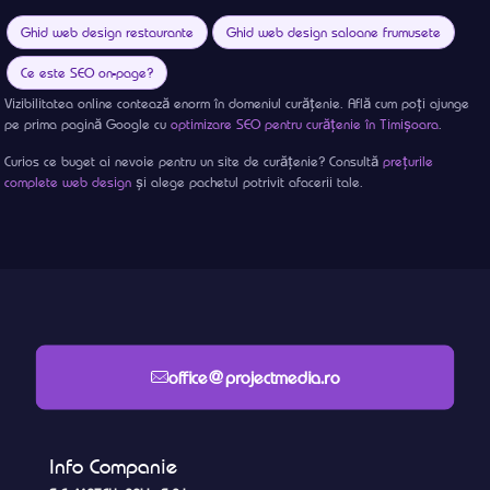
Ghid web design restaurante
Ghid web design saloane frumusete
Ce este SEO on-page?
Vizibilitatea online contează enorm în domeniul curățenie. Află cum poți ajunge
pe prima pagină Google cu
optimizare SEO pentru curățenie în Timișoara
.
Curios ce buget ai nevoie pentru un site de curățenie? Consultă
prețurile
complete web design
și alege pachetul potrivit afacerii tale.
office@projectmedia.ro
Info Companie