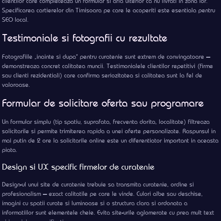
clientilor care completeaza un formular si afla ulterior ca nu livrati in zona lor.
Specificarea cartierelor din Timisoara pe care le acoperiti este esentiala pentru
SEO local.
Testimoniale si fotografii cu rezultate
Fotografiile „inainte si dupa” pentru curatenie sunt extrem de convingatoare —
demonstreaza concret calitatea muncii. Testimonialele clientilor repetitivi (firme
sau clienti rezidentiali) care confirma seriozitatea si calitatea sunt la fel de
valoroase.
Formular de solicitare oferta sau programare
Un formular simplu (tip spatiu, suprafata, frecventa dorita, localitate) filtreaza
solicitarile si permite trimiterea rapida a unei oferte personalizate. Raspunsul in
mai putin de 2 ore la solicitarile online este un diferentiator important in aceasta
piata.
Design si UX specific firmelor de curatenie
Design-ul unui site de curatenie trebuie sa transmita curatenie, ordine si
profesionalism — exact calitatile pe care le vinde. Culori albe sau deschise,
imagini cu spatii curate si luminoase si o structura clara si ordonata a
informatiilor sunt elementele cheie. Evita site-urile aglomerate cu prea mult text