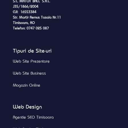
S.C. MATCH BALL S.R.L.
J35/1866/2004
CUI: 16553384
Str. Martir Remus Tasala Nr.11
Timisoara, RO
Telefon: 0747 025 087
Tipuri de Site-uri
Web Site Prezentare
Web Site Business
Magazin Online
Web Design
Agentie SEO Timisoara