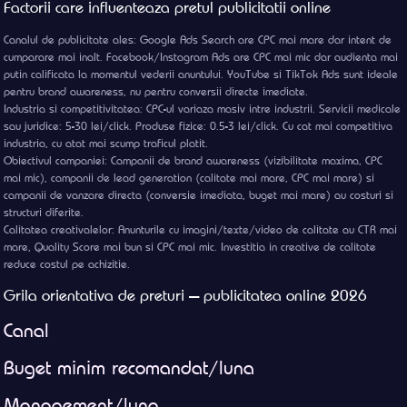
Factorii care influenteaza pretul publicitatii online
Canalul de publicitate ales: Google Ads Search are CPC mai mare dar intent de
cumparare mai inalt. Facebook/Instagram Ads are CPC mai mic dar audienta mai
putin calificata la momentul vederii anuntului. YouTube si TikTok Ads sunt ideale
pentru brand awareness, nu pentru conversii directe imediate.
Industria si competitivitatea: CPC-ul variaza masiv intre industrii. Servicii medicale
sau juridice: 5-30 lei/click. Produse fizice: 0.5-3 lei/click. Cu cat mai competitiva
industria, cu atat mai scump traficul platit.
Obiectivul campaniei: Campanii de brand awareness (vizibilitate maxima, CPC
mai mic), campanii de lead generation (calitate mai mare, CPC mai mare) si
campanii de vanzare directa (conversie imediata, buget mai mare) au costuri si
structuri diferite.
Calitatea creativalelor: Anunturile cu imagini/texte/video de calitate au CTR mai
mare, Quality Score mai bun si CPC mai mic. Investitia in creative de calitate
reduce costul pe achizitie.
Grila orientativa de preturi — publicitatea online 2026
Canal
Buget minim recomandat/luna
Management/luna