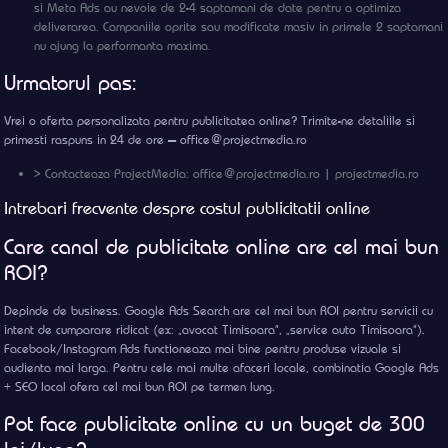
si Meta Ads au nevoie de 2-4 saptamani de date pentru a optimiza
deliverarea. Campaniile oprite sau modificate masiv in primele 2 saptamani
nu ajung la performanta maxima.
Urmatorul pas:
Vrei o oferta personalizata pentru publicitatea online? Trimite-ne detaliile si
primesti raspuns in 24 de ore — office@projectmedia.ro
> Contacteaza ProjectMedia: office@projectmedia.ro | projectmedia.ro
Intrebari frecvente despre costul publicitatii online
Care canal de publicitate online are cel mai bun
ROI?
Depinde de business. Google Ads Search are cel mai bun ROI pentru servicii cu
intent de cumparare ridicat (ex: „avocat Timisoara”, „service auto Timisoara”).
Facebook/Instagram Ads functioneaza mai bine pentru produse vizuale si
audienta mai larga. Pentru cele mai multe afaceri locale, combinatia Google Ads
+ SEO local ofera cel mai bun ROI pe termen lung.
Pot face publicitate online cu un buget de 300