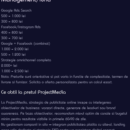
Google Ads Search
500 – 1.000 lei
300 – 800 lei
Facebook/Instagram Ads
400 – 800 lei
300 – 700 lei
Google + Facebook (combinat)
1.000 – 2.000 lei
500 – 1.200 lei
Strategie omnichannel completa
2.000+ lei
1.000 – 2.500 lei
Nota: Preturile sunt orientative si pot varia in functie de complexitate, termen de
livrare si furnizor. Solicita o oferta personalizata pentru un calcul exact.
Ce obtii la pretul ProjectMedia
La ProjectMedia, strategia de publicitate online incepe cu intelegerea
obiectivelor de business: vanzari directe, generare de lead-uri sau brand
awareness. Pe baza obiectivelor, recomandam mix-ul optim de canale si bugetul
minim pentru rezultate vizibile in primele 60-90 de zile.
Nu gestionam campanii in silo — integram publicitatea platita cu site-ul, landing
page-urile dedicate si strategia SEO pentru un ecosistem digital coerent.