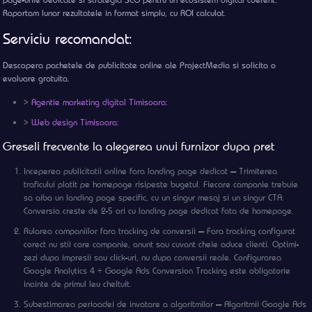
Raportam lunar rezultatele in format simplu, cu ROI calculat.
Serviciu recomandat:
Descopera pachetele de publicitate online ale ProjectMedia si solicita o
evaluare gratuita.
>
Agentie marketing digital Timisoara:
>
Web design Timisoara:
Greseli frecvente la alegerea unui furnizor dupa pret
Inceperea publicitatii online fara landing page dedicat — Trimiterea
traficului platit pe homepage risipeste bugetul. Fiecare campanie trebuie
sa aiba un landing page specific, cu un singur mesaj si un singur CTA.
Conversia creste de 2-5 ori cu landing page dedicat fata de homepage.
Rularea campaniilor fara tracking de conversii — Fara tracking configurat
corect nu stii care campanie, anunt sau cuvant cheie aduce clienti. Optimi-
zezi dupa impresii sau click-uri, nu dupa conversii reale. Configurarea
Google Analytics 4 + Google Ads Conversion Tracking este obligatorie
inainte de primul leu cheltuit.
Subestimarea perioadei de invatare a algoritmilor — Algoritmii Google Ads