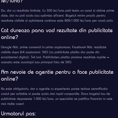
lei/luna?
Da, dar cu rezultate limitate. Cu 300 lei/luna poti testa un canal si obtine prime
date, dar nu poti scala sau optimiza eficient. Bugetul minim practic pentru
rezultate vizibile si optimizare continua este 800-1.000 lei/luna per canal activ.
Cat dureaza pana vad rezultate din publicitate
online?
Google Ads: prime conversii in prima saptamana. Facebook Ads: rezultate
vizibile dupa 2-4 saptamani. SEO (nu publicitate platita dar parte din
ecosistemul digital): 3-6 luni. Publicitatea platita produce rezultate rapide —
aceasta este avantajul sau principal fata de SEO.
Am nevoie de agentie pentru a face publicitate
online?
Nu este obligatoriu, dar o agentie cu experienta poate reduce semnificativ
costul per achizitie si poate scala mai rapid campaniile. Daca bugetul tau de
publicitate depaseste 1.000 lei/luna, un specialist se justifica financiar in cele
mai multe cazuri.
Urmatorul pas: