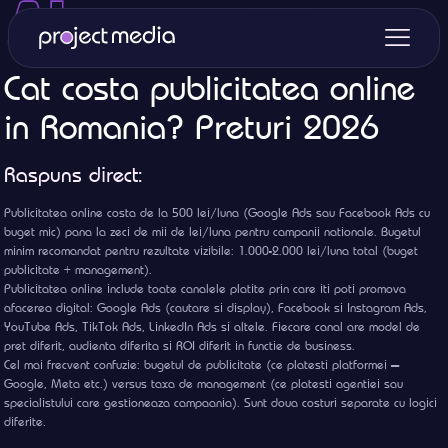
Cat costa publicitatea online
in Romania? Preturi 2026
Raspuns direct:
Publicitatea online costa de la 500 lei/luna (Google Ads sau Facebook Ads cu
buget mic) pana la zeci de mii de lei/luna pentru campanii nationale. Bugetul
minim recomandat pentru rezultate vizibile: 1.000-2.000 lei/luna total (buget
publicitate + management).
Publicitatea online include toate canalele platite prin care iti poti promova
afacerea digital: Google Ads (cautare si display), Facebook si Instagram Ads,
YouTube Ads, TikTok Ads, LinkedIn Ads si altele. Fiecare canal are model de
pret diferit, audienta diferita si ROI diferit in functie de business.
Cel mai frecvent confuzie: bugetul de publicitate (ce platesti platformei —
Google, Meta etc.) versus taxa de management (ce platesti agentiei sau
specialistului care gestioneaza campaania). Sunt doua costuri separate cu logici
diferite.