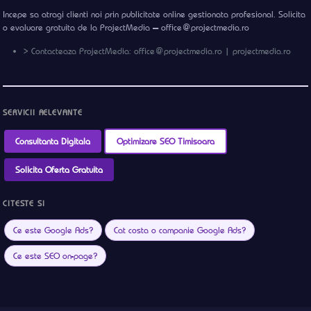
Incepe sa atragi clienti noi prin publicitate online gestionata profesional. Solicita
o evaluare gratuita de la ProjectMedia — office@projectmedia.ro
> Contacteaza ProjectMedia: office@projectmedia.ro | projectmedia.ro
SERVICII RELEVANTE
Consultanta Digitala
Optimizare SEO Timisoara
Solicita Oferta Gratuita
CITESTE SI
Ce este Google Ads?
Cat costa o campanie Google Ads?
Ce este SEO on-page?