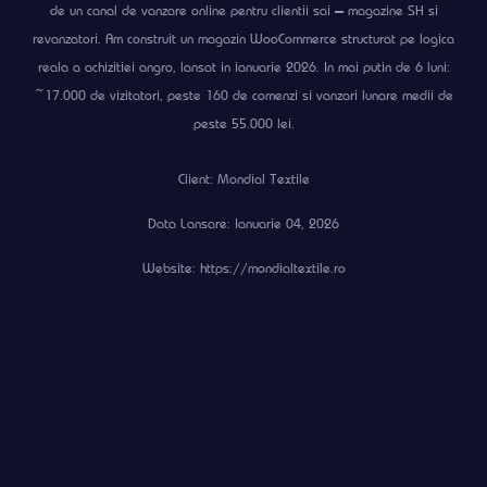
de un canal de vanzare online pentru clientii sai — magazine SH si
revanzatori. Am construit un magazin WooCommerce structurat pe logica
reala a achizitiei angro, lansat in ianuarie 2026. In mai putin de 6 luni:
~17.000 de vizitatori, peste 160 de comenzi si vanzari lunare medii de
peste 55.000 lei.
Client: Mondial Textile
Data Lansare: Ianuarie 04, 2026
Website: https://mondialtextile.ro