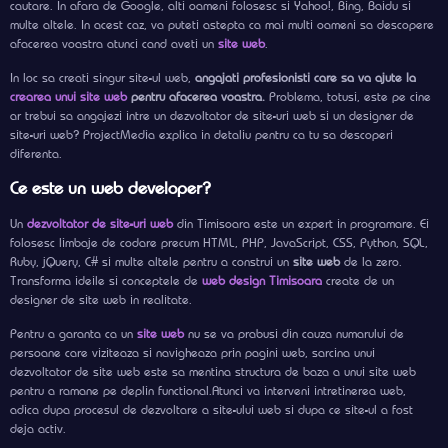
cautare. In afara de Google, alti oameni folosesc si Yahoo!, Bing, Baidu si
multe altele. In acest caz, va puteti astepta ca mai multi oameni sa descopere
afacerea voastra atunci cand aveti un
site web
.
In loc sa creati singur site-ul web,
angajati profesionisti care sa va ajute la
crearea unui site web
pentru afacerea voastra.
Problema, totusi, este pe cine
ar trebui sa angajezi intre un dezvoltator de site-uri web si un designer de
site-uri web? ProjectMedia explica in detaliu pentru ca tu sa descoperi
diferenta.
Ce este un web developer?
Un
dezvoltator de site-uri web
din Timisoara este un expert in programare. Ei
folosesc limbaje de codare precum HTML, PHP, JavaScript, CSS, Python, SQL,
Ruby, jQuery, C# si multe altele pentru a construi un
site web
de la zero.
Transforma ideile si conceptele de
web design Timisoara
create de un
designer de site web in realitate.
Pentru a garanta ca un
site web
nu se va prabusi din cauza numarului de
persoane care viziteaza si navigheaza prin pagini web, sarcina unui
dezvoltator de site web este sa mentina structura de baza a unui site web
pentru a ramane pe deplin functional.Atunci va interveni intretinerea web,
adica dupa procesul de dezvoltare a site-ului web si dupa ce site-ul a fost
deja activ.