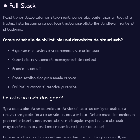
● Full Stack
Acest tip de dezvoltator de site-uri web, pe de alta parte, este un Jack of all
trades. Asta inseamna ca pot face treaba dezvoltatorilor de site-uri front-end
si back-end.
Care sunt seturile de abilitati ale unui dezvoltator de site-uri web?
Experienta in testarea si depanarea site-urilor web
Cunostinte in sisteme de management de continut
Atentie la detalii
Poate explica clar problemele tehnice
Abilitati numerice si creative puternice
Ce este un web designer?
Spre deosebire de un dezvoltator de site-uri web, un designer web este
cineva care poate face ca un site sa arate estetic. Natura muncii lor implica in
principal imbunatatirea aspectului si a intregului aspect al site-ului web,
asigurandu-se in acelasi timp ca acesta va fi usor de utilizat.
Deoarece site-ul unei companii are ceva de-a face cu imaginea marcii, un