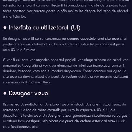
utilizatorilor si planificarea arhitecturii informationale. Inainte de a putea face
toate acestea, vor cerceta pentru a afla mai multe despre industria de afaceri
a clientului lor.
● Interfata cu utilizatorul (UI)
Un designer web UI se concentreaza pe
crearea aspectului unui site web
si al
paginilor sale web folosind hartile calatoriei utilizatorului pe care designerul
web UX le-a furnizat.
Ei vor fi cei care vor organiza aspectul paginii, vor alege scheme de culori, vor
personaliza tipografia si vor crea elemente de interfata interactiva, cum ar fi
derulare, butoane, comutari si meniuri drop-down. Toate acestea vor ajuta un
site web sa devina placut din punct de vedere estetic si vor incuraja vizitatorii
sa ramana mult mai mult timp.
● Designer vizual
Asemenea dezvoltatorilor de site-uri web full-stack, designerii vizuali sunt, de
asemenea, un fan de toate meserii; pot lucra la aspectele UX si UI ale
dezvoltarii site-ului web. Un designer vizual garanteaza intotdeauna ca va gasi
echilibrul intre
designul web placut din punct de vedere estetic si site-ul
web
care functioneaza bine.