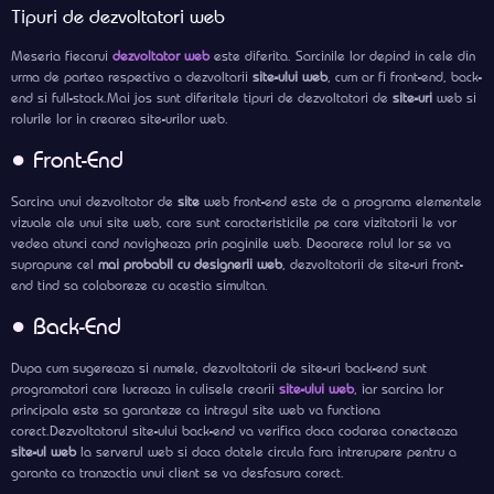
Tipuri de dezvoltatori web
Meseria fiecarui
dezvoltator web
este diferita. Sarcinile lor depind in cele din
urma de partea respectiva a dezvoltarii
site-ului web
, cum ar fi front-end, back-
end si full-stack.Mai jos sunt diferitele tipuri de dezvoltatori de
site-uri
web si
rolurile lor in crearea site-urilor web.
● Front-End
Sarcina unui dezvoltator de
site
web front-end este de a programa elementele
vizuale ale unui site web, care sunt caracteristicile pe care vizitatorii le vor
vedea atunci cand navigheaza prin paginile web. Deoarece rolul lor se va
suprapune cel
mai probabil cu designerii web
, dezvoltatorii de site-uri front-
end tind sa colaboreze cu acestia simultan.
● Back-End
Dupa cum sugereaza si numele, dezvoltatorii de site-uri back-end sunt
programatori care lucreaza in culisele crearii
site-ului web
, iar sarcina lor
principala este sa garanteze ca intregul site web va functiona
corect.Dezvoltatorul site-ului back-end va verifica daca codarea conecteaza
site-ul web
la serverul web si daca datele circula fara intrerupere pentru a
garanta ca tranzactia unui client se va desfasura corect.