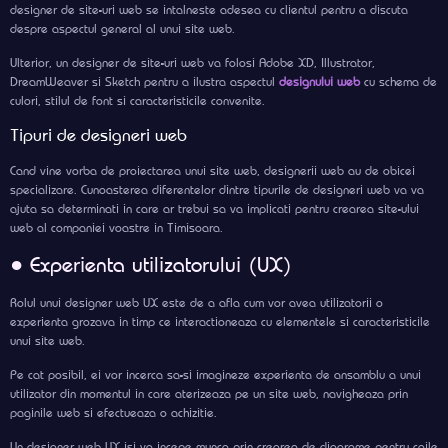
designer de site-uri web se intalneste adesea cu clientul pentru a discuta
despre aspectul general al unui site web.
Ulterior, un designer de site-uri web va folosi Adobe XD, Illustrator,
DreamWeaver si Sketch pentru a ilustra aspectul
designului web
cu schema de
culori, stilul de font si caracteristicile convenite.
Tipuri de designeri web
Cand vine vorba de proiectarea unui site web, designerii web au de obicei
specializare. Cunoasterea diferentelor dintre tipurile de designeri web va va
ajuta sa determinati in care ar trebui sa va implicati pentru crearea site-ului
web al companiei voastre in Timisoara.
● Experienta utilizatorului (UX)
Rolul unui designer web UX este de a afla cum vor avea utilizatorii o
experienta grozava in timp ce interactioneaza cu elementele si caracteristicile
unui site web.
Pe cat posibil, ei vor incerca sa-si imagineze experienta de ansamblu a unui
utilizator din momentul in care aterizeaza pe un site web, navigheaza prin
paginile web si efectueaza o achizitie.
Un designer web UX isi va incepe munca prin crearea de diagrame pentru caile