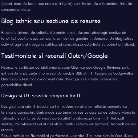
(valori, mod de lucru, cum arata o zi tipica) sunt factori de diferentiere fata de
companii similare.
Blog tehnic sau sectiune de resurse
Articolele tehnice de calitate (tutoriale, opinii despre tehnologii, analize de
tendinte) pozitioneaza compania ca lider de gandire in domeniu. Un blog tehnic
activ atrage trafic organic calificat si construieste autoritate cu potentialii clienti.
Testimoniale si recenzii Clutch/Google
Recenziile verificate pe platforme precum Clutch.co sau Google Reviews sunt
extrem de importante in procesul de decizie B2B din IT. Integrarea badge-urilor
Clutch sau a testimonialelor verificate direct pe site creste increderea
potentialilor clienti.
Design si UX specific companiilor IT
Design-ul unui site IT trebuie sa fie modern, curat si sa reflecte competenta
tehnica a companiei. Dark mode sau teme inchise cu accente de culoare vibrante
(albastru electric, verde neon, portocaliu) functioneaza bine in IT. Animatii
subtile, micro-interactiuni si cod vizibil tastict (efecte de terminal) transmit cultura
tehnica.
Site-ul trebuie sa fie rapid si performant — un site IT cu scor slab la Core Web