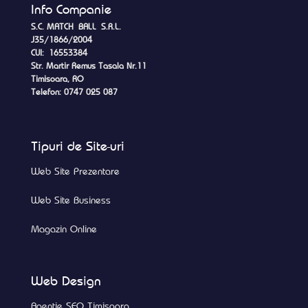
Info Companie
S.C. MATCH BALL S.R.L.
J35/1866/2004
CUI: 16553384
Str. Martir Remus Tasala Nr.11
Timisoara, RO
Telefon: 0747 025 087
Tipuri de Site-uri
Web Site Prezentare
Web Site Business
Magazin Online
Web Design
Agentie SEO Timisoara