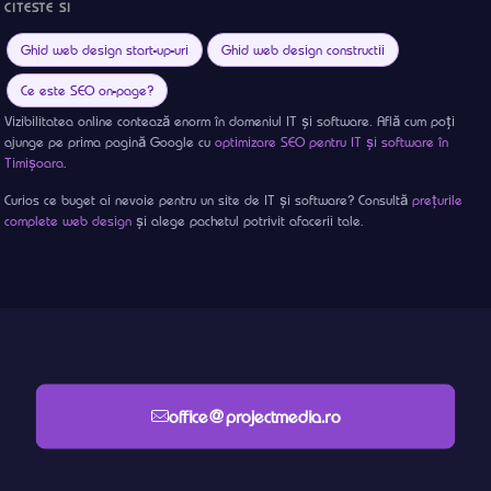
CITESTE SI
Ghid web design start-up-uri
Ghid web design constructii
Ce este SEO on-page?
Vizibilitatea online contează enorm în domeniul IT și software. Află cum poți
ajunge pe prima pagină Google cu
optimizare SEO pentru IT și software în
Timișoara
.
Curios ce buget ai nevoie pentru un site de IT și software? Consultă
prețurile
complete web design
și alege pachetul potrivit afacerii tale.
office@projectmedia.ro