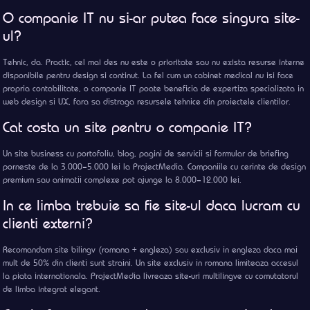
O companie IT nu si-ar putea face singura site-
ul?
Tehnic, da. Practic, cel mai des nu este o prioritate sau nu exista resurse interne
disponibile pentru design si continut. La fel cum un cabinet medical nu isi face
propria contabilitate, o companie IT poate beneficia de expertiza specializata in
web design si UX, fara sa distraga resursele tehnice din proiectele clientilor.
Cat costa un site pentru o companie IT?
Un site business cu portofoliu, blog, pagini de servicii si formular de briefing
porneste de la 3.000–5.000 lei la ProjectMedia. Companiile cu cerinte de design
premium sau animatii complexe pot ajunge la 8.000–12.000 lei.
In ce limba trebuie sa fie site-ul daca lucram cu
clienti externi?
Recomandam site bilingv (romana + engleza) sau exclusiv in engleza daca mai
mult de 50% din clienti sunt straini. Un site exclusiv in romana limiteaza accesul
la piata internationala. ProjectMedia livreaza site-uri multilingve cu comutatorul
de limba integrat elegant.