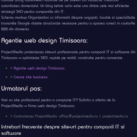
autoritatea domeniului. Un blog tehnic activ este una dintre cele mai eficiente
strategii SEO pentru companiile din IT.
Schema markup Organization cu informatii despre angajati, locatie si specialitate
transmite Google datele structurate necesare pentru a aparea corect in cautarile
B2B din domeniu.
Agentie web design Timisoara:
ProjectMedia proiecteaza site-uri profesionale pentru companii IT si software din
Timisoara — optimizate SEO, rapide pe mobil, construite pentru conversie.
>
Agentie web design Timisoara:
>
Creare site business:
Urmatorul pas:
Vrei un site profesional pentru o companie IT? Solicita o oferta de la
ProjectMedia — firma web design Timisoara.
> Contacteaza ProjectMedia: office@projectmedia.ro | projectmedia.ro
Intrebari frecvente despre site-uri pentru companii IT si
software