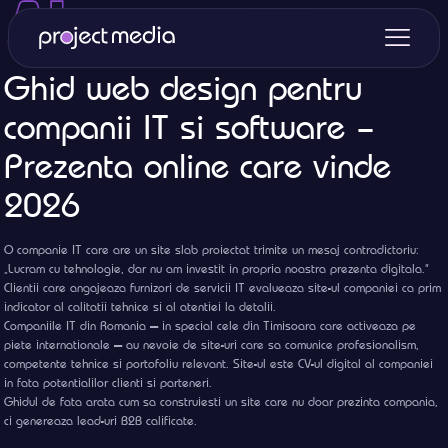
Ghid web design pentru
companii IT si software –
Prezenta online care vinde
2026
O companie IT care are un site slab proiectat trimite un mesaj contradictoriu:
„Lucram cu tehnologie, dar nu am investit in propria noastra prezenta digitala.”
Clientii care angajeaza furnizori de servicii IT evalueaza site-ul companiei ca prim
indicator al calitatii tehnice si al atentiei la detalii.
Companiile IT din Romania — in special cele din Timisoara care activeaza pe
piete internationale — au nevoie de site-uri care sa comunice profesionalism,
competente tehnice si portofoliu relevant. Site-ul este CV-ul digital al companiei
in fata potentialilor clienti si parteneri.
Ghidul de fata arata cum sa construiesti un site care nu doar prezinta compania,
ci genereaza lead-uri B2B calificate.