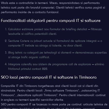
Vitals este o contradictie in termeni. Viteza, responsivitatea si performanta
tehnica sunt parte din brandul companiei. Clientii tehnici verifica sursa paginii si
performanta inainte de a contacta furnizorul.
Functionalitati obligatorii pentru companii IT si software
Calculator estimare proiect sau formular de briefing detaliat — filtreaza
lead-urile si califica potentialii clienti.
Sectiune Cariere cu job-uri actuale si formularul de aplicare integrat — o
companie IT trebuie sa atraga si talente, nu doar clienti.
Blog tehnic cu categorii pe tehnologii si domenii — demonstreaza expertiza
si atrage trafic organic calificat.
Integrare calendly sau sistem de programare call de explorare — elimina
friction-ul primului contact B2B.
SEO local pentru companii IT si software in Timisoara
Companiile IT din Timisoara targetheaza atat clienti locali cat si clienti din
strainatate. Pentru clientii locali: „firma software Timisoara”, „outsourcing IT
Timisoara”, „dezvoltare aplicatii Timisoara”. Pentru clienti internationali: continut
in engleza cu termeni specifici serviciilor oferite.
SEO pentru companii IT se bazeaza in mare parte pe continut: articole tehnice de
calitate atrag backlink-uri naturale de pe site-uri din industrie, crescand