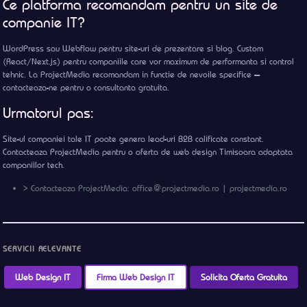
Ce platforma recomandam pentru un site de
companie IT?
WordPress sau Webflow pentru site-uri de prezentare si blog. Custom
(React/Next.js) pentru companiile care vor maximum de performanta si control
tehnic. La ProjectMedia recomandam in functie de nevoile specifice —
contacteaza-ne pentru o consultanta gratuita.
Urmatorul pas:
Site-ul companiei tale IT poate genera lead-uri B2B calificate constant.
Contacteaza ProjectMedia pentru o oferta de web design Timisoara adaptata
companiilor tech.
> Contacteaza ProjectMedia: office@projectmedia.ro | projectmedia.ro
SERVICII RELEVANTE
Web Design IT
Firma Web Design IT
Solicita Oferta Gratuita