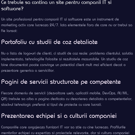
Ce trebuie sa contina un site pentru companii IT si
software?
Un site profesional pentru companii IT si software este un instrument de
marketing activ care lucreaza 24/7. Iata elementele fara de care nu ar trebui sa
fie lansat:
Portofoliu cu studii de caz detaliate
Nu o lista de logo-uri de clienti, ci studii de caz reale: problema clientului, solutia
implementata, tehnologiile folosite si rezultatele masurabile. Un studiu de caz
bine documentat poate convinge un potential client mult mai eficient decat o
prezentare generica a serviciilor.
Pagini de servicii structurate pe competente
Fiecare domeniu de servicii (dezvoltare web, aplicatii mobile, DevOps, AI/ML,
QA) trebuie sa aiba o pagina dedicata cu descrierea detaliata a competentelor,
stack-ul tehnologic preferat si tipul de proiecte cu care lucrati.
Prezentarea echipei si a culturii companiei
Companiile care angajeaza furnizori IT vor sa stie cu cine lucreaza. Profilurile
membrilor echipei cu expertiza si proiectele relevante, dar si cultura companiei