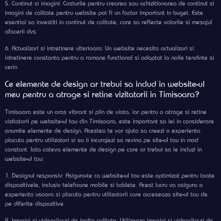
5. Continut si imagini: Costurile pentru crearea sau achizitionarea de continut si
imagini de calitate pentru website pot fi un factor important in buget. Este
esential sa investiti in continut de calitate, care sa reflecte valorile si mesajul
afacerii dvs.
6. Actualizari si intretinere ulterioara: Un website necesita actualizari si
intretinere constanta pentru a ramane functional si adaptat la noile tendinte si
cerin
Ce elemente de design ar trebui sa includ in website-ul
meu pentru a atrage si retine vizitatorii in Timisoara?
Timisoara este un oras vibrant si plin de viata, iar pentru a atrage si retine
vizitatorii pe website-ul tau din Timisoara, este important sa iei in considerare
anumite elemente de design. Acestea te vor ajuta sa creezi o experienta
placuta pentru utilizatori si sa ii incurajezi sa revina pe site-ul tau in mod
constant. Iata cateva elemente de design pe care ar trebui sa le incluzi in
website-ul tau:
1. Designul responsiv: Asigura-te ca website-ul tau este optimizat pentru toate
dispozitivele, inclusiv telefoane mobile si tablete. Acest lucru va asigura o
experienta usoara si placuta pentru utilizatorii care acceseaza site-ul tau de
pe diferite dispozitive.
2. Imagini si videoclipuri de inalta calitate: Utilizeaza imagini si videoclipuri de