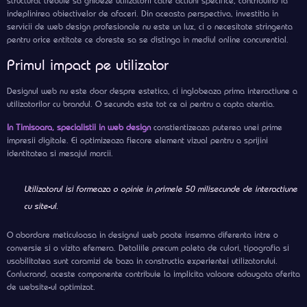
structurat trebuie sa ghideze utilizatorii catre actiuni specifice, contribuind la
indeplinirea obiectivelor de afaceri. Din aceasta perspectiva, investitia in
servicii de web design profesionale nu este un lux, ci o necesitate stringenta
pentru orice entitate ce doreste sa se distinga in mediul online concurential.
Primul impact pe utilizator
Designul web nu este doar despre estetica, ci inglobeaza prima interactiune a
utilizatorilor cu brandul. O secunda este tot ce ai pentru a capta atentia.
In Timisoara, specialistii in web design
constientizeaza puterea unei prime
impresii digitale. Ei optimizeaza fiecare element vizual pentru a sprijini
identitatea si mesajul marcii.
Utilizatorul isi formeaza o opinie in primele 50 milisecunde de interactiune
cu site-ul.
O abordare meticuloasa in designul web poate insemna diferenta intre o
conversie si o vizita efemera. Detaliile precum paleta de culori, tipografia si
usabilitatea sunt caramizi de baza in constructia experientei utilizatorului.
Conlucrand, aceste componente contribuie la implicita valoare adaugata oferita
de website-ul optimizat.