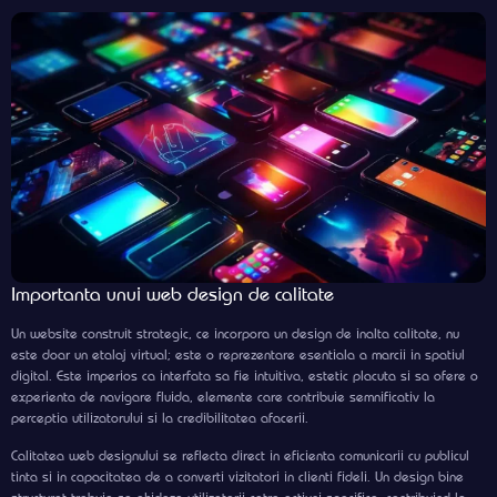
Importanta unui web design de calitate
Un website construit strategic, ce incorpora un design de inalta calitate, nu
este doar un etalaj virtual; este o reprezentare esentiala a marcii in spatiul
digital. Este imperios ca interfata sa fie intuitiva, estetic placuta si sa ofere o
experienta de navigare fluida, elemente care contribuie semnificativ la
perceptia utilizatorului si la credibilitatea afacerii.
Calitatea web designului se reflecta direct in eficienta comunicarii cu publicul
tinta si in capacitatea de a converti vizitatori in clienti fideli. Un design bine