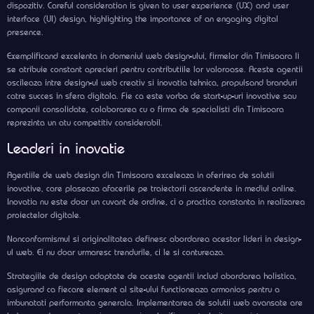
dispozitiv. Careful consideration is given to user experience (UX) and user
interface (UI) design, highlighting the importance of an engaging digital
presence.
Exemplificand excelenta in domeniul web design-ului, firmelor din Timisoara li
se atribuie constant aprecieri pentru contributiile lor valoroase. Aceste agentii
oscileaza intre design-ul web creativ si inovatia tehnica, propulsand branduri
catre succes in sfera digitala. Fie ca este vorba de start-up-uri inovative sau
companii consolidate, colaborarea cu o firma de specialisti din Timisoara
reprezinta un atu competitiv considerabil.
Leaderi in inovatie
Agentiile de web design din Timisoara exceleaza in oferirea de solutii
inovative, care plaseaza afacerile pe traiectorii ascendente in mediul online.
Inovatia nu este doar un cuvant de ordine, ci o practica constanta in realizarea
proiectelor digitale.
Nonconformismul si originalitatea definesc abordarea acestor lideri in design-
ul web. Ei nu doar urmaresc trendurile, ci le si contureaza.
Strategiile de design adoptate de aceste agentii includ abordarea holistica,
asigurand ca fiecare element al site-ului functioneaza armonios pentru a
imbunatati performanta generala. Implementarea de solutii web avansate are