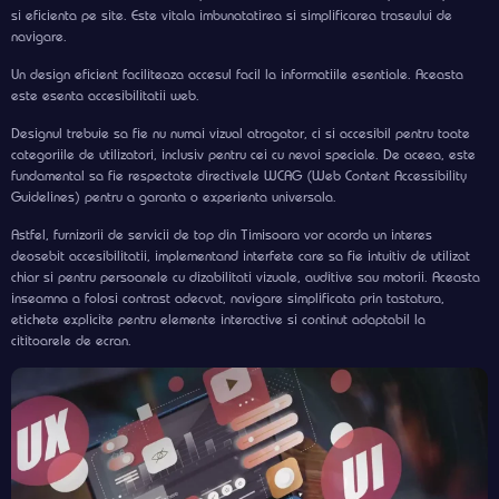
si eficienta pe site. Este vitala imbunatatirea si simplificarea traseului de
navigare.
Un design eficient faciliteaza accesul facil la informatiile esentiale. Aceasta
este esenta accesibilitatii web.
Designul trebuie sa fie nu numai vizual atragator, ci si accesibil pentru toate
categoriile de utilizatori, inclusiv pentru cei cu nevoi speciale. De aceea, este
fundamental sa fie respectate directivele WCAG (Web Content Accessibility
Guidelines) pentru a garanta o experienta universala.
Astfel, furnizorii de servicii de top din Timisoara vor acorda un interes
deosebit accesibilitatii, implementand interfete care sa fie intuitiv de utilizat
chiar si pentru persoanele cu dizabilitati vizuale, auditive sau motorii. Aceasta
inseamna a folosi contrast adecvat, navigare simplificata prin tastatura,
etichete explicite pentru elemente interactive si continut adaptabil la
cititoarele de ecran.