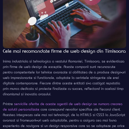
Cele mai recomandate firme de web design din Timisoara
Inima industriala si tehnologica a vestului Romaniei, Timisoara, se evidentiaza
prin firme de web design de exceptie. Aceste companii sunt recunoscute
pentru competentele lor tehnice avansate si abilitatea de a produce design-uri
web impresionante si functionale, adaptate la cerintele stringente ale erei
digitale contemporane. Fiecare dintre aceste entitati si-a castigat reputatia
prin munca dedicata si proiecte finalizate cu succes, reflectand in acelasi timp
dinamismul si inovatia orasului.
Printre
serviciile oferite de aceste agentii de web design se numara crearea
de solutii personalizate
care corespund nevoilor specifice ale fiecarui client.
Acestea integreaza cele mai noi tehnologii, de la HTML5 si CSS3 la JavaScript
avansat si framework-uri web adaptabile, pentru a asigura cea mai buna
experienta de navigare si un design responsive care sa se adapteze pe orice