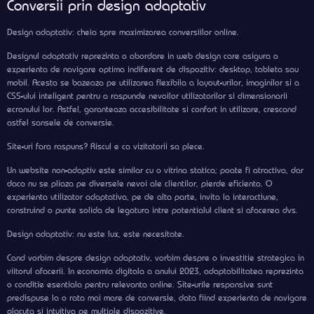
Conversii prin design adaptativ
Design adaptativ: cheia spre maximizarea conversiilor online.
Designul adaptativ reprezinta o abordare in web design care asigura o
experienta de navigare optima indiferent de dispozitiv: desktop, tableta sau
mobil. Acesta se bazeaza pe utilizarea flexibila a layout-urilor, imaginilor si a
CSS-ului inteligent pentru a raspunde nevoilor utilizatorilor si dimensionarii
ecranului lor. Astfel, garanteaza accesibilitate si confort in utilizare, crescand
astfel sansele de conversie.
Site-uri fara raspuns? Riscul e ca vizitatorii sa plece.
Un website non-adaptiv este similar cu o vitrina statica; poate fi atractiva, dar
daca nu se pliaza pe diversele nevoi ale clientilor, pierde eficienta. O
experienta utilizator adaptativa, pe de alta parte, invita la interactiune,
construind o punte solida de legatura intre potentialul client si afacerea dvs.
Design adaptativ: nu este lux, este necesitate.
Cand vorbim despre design adaptativ, vorbim despre o investitie strategica in
viitorul afacerii. In economia digitala a anului 2023, adaptabilitatea reprezinta
o conditie esentiala pentru relevanta online. Site-urile responsive sunt
predispuse la o rata mai mare de conversie, data fiind experienta de navigare
placuta si intuitiva pe multiple dispozitive.