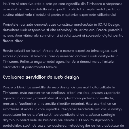
intuitiva si atractiva este o arta pe care agentiile din Timisoara o stapanesc
cu maiestrie. Fiecare detaliu este gandit, proiectat si implementat pentru a
sustine obiectivele clientului si pentru a optimiza experienta utilizatorului.
Proiectele realizate demonstreaza cunostinte aprofundate in UX/UI Design,
dezvoltare web responsive si alte tehnologii de ultima ora. Aceste portofolii
nu sunt doar vitrine ale serviciilor, ci si catalizatori ai succesului digital pentru
fiecare client.
Aceste colectii de lucrari, dincolo de a expune expertiza tehnologica, sunt
expresia pasiunii si inovatiei care guverneaza domeniul web design-ului in
Timisoara. Reflecta angajamentul agentiilor de a depasi mereu limitele
creativitatii si performantei tehnice.
Evaluarea serviciilor de web design
Pentru a identifica serviciile de web design de cea mai inalta calitate in
Timisoara, este necesar sa se analizeze criterii multiple, precum experienta
agentiei in domeniu, diversitatea si complexitatea proiectelor realizate,
precum si feedback-ul si recenziile clientilor anteriori. Este esential sa se
examineze si modul in care agentiile integreaza tendintele actuale in design,
capacitatea lor de a oferi solutii personalizate si de a adapta strategia
digitala la obiectivele de business ale clientului. O analiza riguroasa a
portofoliilor, studii de caz si cunoasterea metodologiilor de lucru adoptate de