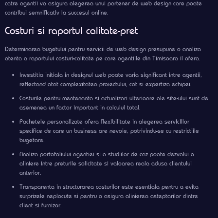
catre agentii va asigura alegerea unui partener de web design care poate
contribui semnificativ la succesul online.
Costuri si raportul calitate-pret
Determinarea bugetului pentru servicii de web design presupune o analiza
atenta a raportului costuri-calitate pe care agentiile din Timisoara il ofera.
Investitia initiala in designul web poate varia significant intre agentii,
reflectand atat complexitatea proiectului, cat si expertiza echipei.
Costurile pentru mentenanta si actualizari ulterioare ale site-ului sunt de
asemenea un factor important in calculul total.
Pachetele personalizate ofera flexibilitate in alegerea serviciilor
specifice de care un business are nevoie, potrivindu-se cu restrictiile
bugetare.
Analiza portofoliului agentiei si a studiilor de caz poate dezvalui o
aliniere intre preturile solicitate si valoarea reala adusa clientului
anterior.
Transparenta in structurarea costurilor este esentiala pentru a evita
surprizele neplacute si pentru a asigura alinierea asteptarilor dintre
client si furnizor.