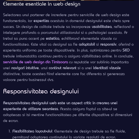
Elemente esentiale in web design
Selectarea unui partener de incredere pentru serviciile de web design este
fundamentala, iar
expertiza
acestuia in domeniul designului este cheia spre
succes. Un design de calitate trebuie sa incorporeze
usabilitatea
, reflectand o
intelegere profunda a parcursului utilizatorului si a psihologiei acestuia. Ar
trebui sa puna accent pe
estetica
, echilibrand elementele vizuale cu
functionalitatea. Este vital ca designul sa fie
adaptabil
si
responsiv
, oferind o
experienta uniforma pe toate dispozitivele. In plus, optimizarea pentru
SEO
trebuie imbunatatita continuu pentru a asigura vizibilitatea online. In concluzie,
serviciile de web design din Timisoara
cu reputatie vor sublinia importanta
unei
navigari intuitive
, unui
continut relevant
si a unei
identitati vizuale
distinctive, toate acestea fiind elemente care fac diferenta si genereaza
valoare pentru businessul dvs.
Responsivitatea designului
Responsivitatea designului web este un aspect critic in crearea unei
experiente de utilizare seamless.
Acesta asigura faptul ca site-ul se
adapteaza si isi mentine functionalitatea pe diferite dispozitive si dimensiuni
de ecran.
Flexibilitatea layout-ului
: Elementele de design trebuie sa fie fluide,
permitand adaptarea continutului la variate rezolutii de ecran.