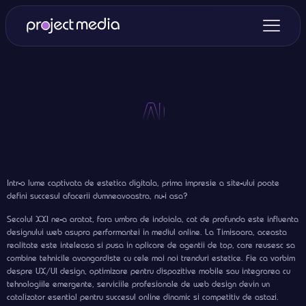
Intr-o lume captivata de estetica digitala, prima impresie a site-ului poate
defini succesul afacerii dumneavoastra, nu-i asa?
Secolul XXI ne-a aratat, fara umbra de indoiala, cat de profunda este influenta
designului web asupra performantei in mediul online. La Timisoara, aceasta
realitate este inteleasa si pusa in aplicare de agentii de top, care reusesc sa
combine tehnicile avangardiste cu cele mai noi trenduri estetice. Fie ca vorbim
despre UX/UI design, optimizare pentru dispozitive mobile sau integrarea cu
tehnologiile emergente, serviciile profesionale de web design devin un
catalizator esential pentru succesul online dinamic si competitiv de astazi.