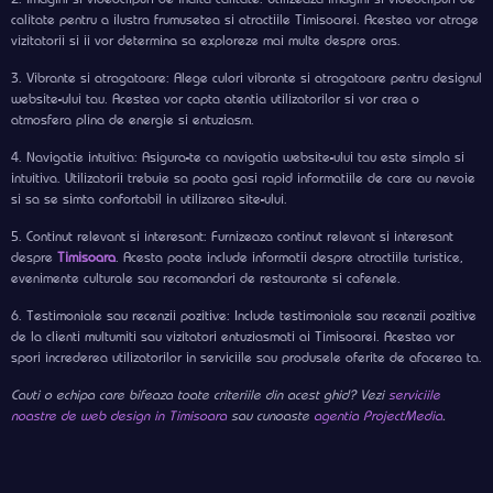
calitate pentru a ilustra frumusetea si atractiile Timisoarei. Acestea vor atrage
vizitatorii si ii vor determina sa exploreze mai multe despre oras.
3. Vibrante si atragatoare: Alege culori vibrante si atragatoare pentru designul
website-ului tau. Acestea vor capta atentia utilizatorilor si vor crea o
atmosfera plina de energie si entuziasm.
4. Navigatie intuitiva: Asigura-te ca navigatia website-ului tau este simpla si
intuitiva. Utilizatorii trebuie sa poata gasi rapid informatiile de care au nevoie
si sa se simta confortabil in utilizarea site-ului.
5. Continut relevant si interesant: Furnizeaza continut relevant si interesant
despre
Timisoara
. Acesta poate include informatii despre atractiile turistice,
evenimente culturale sau recomandari de restaurante si cafenele.
6. Testimoniale sau recenzii pozitive: Include testimoniale sau recenzii pozitive
de la clienti multumiti sau vizitatori entuziasmati ai Timisoarei. Acestea vor
spori increderea utilizatorilor in serviciile sau produsele oferite de afacerea ta.
Cauti o echipa care bifeaza toate criteriile din acest ghid? Vezi
serviciile
noastre de web design in Timisoara
sau cunoaste
agentia ProjectMedia
.