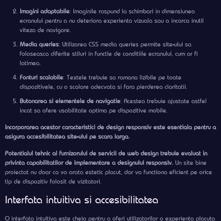
Imagini adaptabile
: Imaginile raspund la schimbari in dimensiunea
ecranului pentru a nu deteriora experienta vizuala sau a incarca inutil
viteza de navigare.
Media queries
: Utilizarea CSS media queries permite site-ului sa
foloseasca diferite stiluri in functie de conditiile ecranului, cum ar fi
latimea.
Fonturi scalabile
: Textele trebuie sa ramana lizibile pe toate
dispozitivele, cu o scalare adecvata si fara pierderea claritatii.
Butonarea si elementele de navigatie
: Acestea trebuie ajustate astfel
incat sa ofere usabilitate optima pe dispozitive mobile.
Incorporarea acestor caracteristici de design responsiv este esentiala pentru a
asigura accesibilitatea site-ului pe scara larga.
Potentialul tehnic al furnizorului de servicii de web design trebuie evaluat in
privinta capabilitatilor de implementare a designului responsiv.
Un site bine
proiectat nu doar ca va arata estetic placut, dar va functiona eficient pe orice
tip de dispozitiv folosit de vizitatori.
Interfata intuitiva si accesibilitatea
O interfata intuitiva este cheia pentru a oferi utilizatorilor o experienta placuta