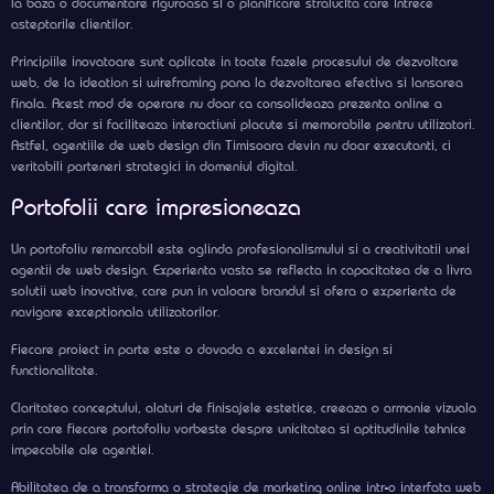
la baza o documentare riguroasa si o planificare stralucita care intrece
asteptarile clientilor.
Principiile inovatoare sunt aplicate in toate fazele procesului de dezvoltare
web, de la ideation si wireframing pana la dezvoltarea efectiva si lansarea
finala. Acest mod de operare nu doar ca consolideaza prezenta online a
clientilor, dar si faciliteaza interactiuni placute si memorabile pentru utilizatori.
Astfel, agentiile de web design din Timisoara devin nu doar executanti, ci
veritabili parteneri strategici in domeniul digital.
Portofolii care impresioneaza
Un portofoliu remarcabil este oglinda profesionalismului si a creativitatii unei
agentii de web design. Experienta vasta se reflecta in capacitatea de a livra
solutii web inovative, care pun in valoare brandul si ofera o experienta de
navigare exceptionala utilizatorilor.
Fiecare proiect in parte este o dovada a excelentei in design si
functionalitate.
Claritatea conceptului, alaturi de finisajele estetice, creeaza o armonie vizuala
prin care fiecare portofoliu vorbeste despre unicitatea si aptitudinile tehnice
impecabile ale agentiei.
Abilitatea de a transforma o strategie de marketing online intr-o interfata web