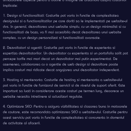
implicate:
1. Design si functionalitati: Costurile pot varia in functie de complexitatea
designului si a functionalitatilor pe care doriti sa le implementati pe website-ul
dvs. In general, dezvoltarea unui website simplu, cu un design minimalist si cu
functionalitati de baza, va fi mai accesibila decat dezvoltarea unui website
complex, cu un design personalizat si functionalitati avansate.
2. Dezvoltatori si agentii: Costurile pot varia in functie de experienta si
expertiza dezvoltatorilor. Un dezvoltator cu experienta si un portofoliu solit pot
percepe tarife mai mari decat un dezvoltator mai putin experimentat. De
asemenea, colaborarea cu o agentie de web design si dezvoltare poate
implica costuri mai ridicate decat angajarea unui dezvoltator independent.
3. Hosting si mentenanta: Costurile de hosting si mentenanta a website-ului
pot varia in functie de furnizorul de servicii si de nivelul de suport oferit. Este
important sa luati in considerare aceste costuri pe termen lung, deoarece un
website necesita intretinere si actualizari regulate.
4. Optimizare SEO: Pentru a asigura vizibilitatea si clasarea buna in motoarele
de cautare, este recomandata optimizarea SEO a website-ului. Costurile pentru
acest serviciu pot varia in functie de complexitatea si concurenta in domeniul
de activitate al afacerii.